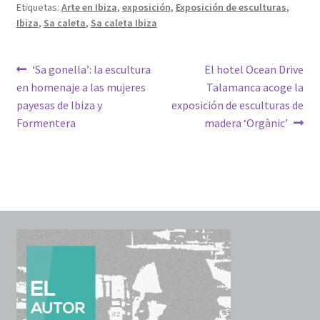
Etiquetas:
Arte en Ibiza
,
exposición
,
Exposición de esculturas
,
Ibiza
,
Sa caleta
,
Sa caleta Ibiza
Navegación
Anterior:
Siguiente:
‘Sa gonella’: la escultura
El hotel Ocean Drive
en homenaje a las mujeres
Talamanca acoge la
de
payesas de Ibiza y
exposición de esculturas de
entradas
Formentera
madera ‘Orgànic’