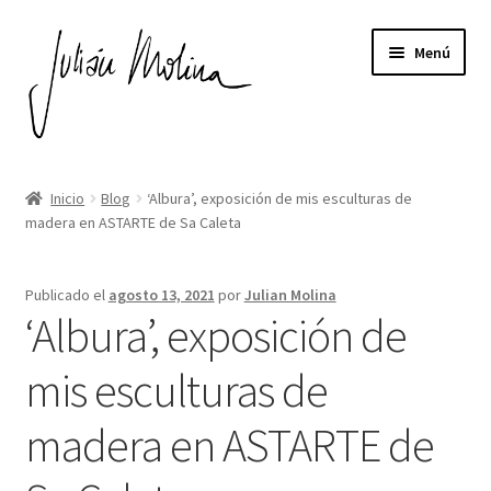
Ir
Ir
Menú
a
al
la
contenido
navegación
Expandi
ESCULTURAS DE MADERA
el
Inicio
Blog
‘Albura’, exposición de mis esculturas de
menú
madera en ASTARTE de Sa Caleta
EL AUTOR
hijo
EXPOSICIONES
Publicado el
agosto 13, 2021
por
Julian Molina
‘Albura’, exposición de
Expandi
NOTICIAS
el
mis esculturas de
menú
CONTACTO
hijo
madera en ASTARTE de