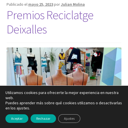
Publicado el
mayo 25, 2023
por
Julian Molina
Premios Reciclatge
Deixalles
Utilizamos cookies para ofrecerte la mejor experiencia en nuestra
web.
Puedes aprender más sobre qué cookies utilizamos o desactivarlas
en los ajustes.
Aceptar
Rechazar
Ajustes