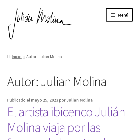
Ir
Ir
Menú
a
al
la
contenido
navegación
Expandi
ESCULTURAS DE MADERA
el
Inicio
Autor: Julian Molina
menú
EL AUTOR
hijo
Autor:
Julian Molina
EXPOSICIONES
Expandi
NOTICIAS
Publicado el
mayo 25, 2023
por
Julian Molina
el
El artista ibicenco Julián
menú
CONTACTO
hijo
Molina viaja por las