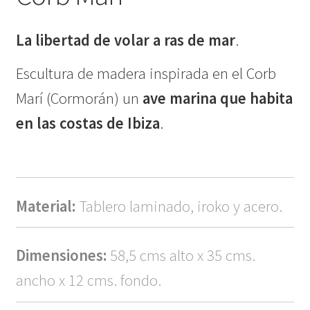
La libertad de volar a ras de mar
.
Escultura de madera inspirada en el Corb
Marí (Cormorán) un
ave marina que habita
en las costas de Ibiza
.
Material:
Tablero laminado, iroko y acero.
Dimensiones:
58,5 cms alto x 35 cms.
ancho x 12 cms. fondo.