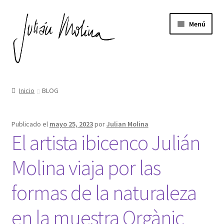
Ir
Ir
Menú
a
al
la
contenido
navegación
Expandi
ESCULTURAS DE MADERA
el
Inicio
BLOG
menú
EL AUTOR
hijo
Publicado el
mayo 25, 2023
por
Julian Molina
EXPOSICIONES
El artista ibicenco Julián
Expandi
NOTICIAS
Molina viaja por las
el
menú
CONTACTO
formas de la naturaleza
hijo
en la muestra Orgànic