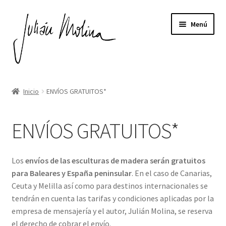
Ir
Ir
Menú
a
al
la
contenido
navegación
Expandi
ESCULTURAS DE MADERA
el
Inicio
ENVÍOS GRATUITOS*
menú
EL AUTOR
hijo
ENVÍOS GRATUITOS*
EXPOSICIONES
Expandi
NOTICIAS
Los
envíos de las esculturas de madera serán gratuitos
el
para Baleares y España peninsular
. En el caso de Canarias,
menú
CONTACTO
Ceuta y Melilla así como para destinos internacionales se
hijo
tendrán en cuenta las tarifas y condiciones aplicadas por la
empresa de mensajería y el autor, Julián Molina, se reserva
el derecho de cobrar el envío.